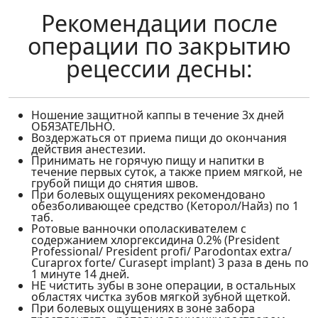
Рекомендации после
операции по закрытию
рецессии десны:
Ношение защитной каппы в течение 3х дней
ОБЯЗАТЕЛЬНО.
Воздержаться от приема пищи до окончания
действия анестезии.
Принимать не горячую пищу и напитки в
течение первых суток, а также прием мягкой, не
грубой пищи до снятия швов.
При болевых ощущениях рекомендовано
обезболивающее средство (Кеторол/Найз) по 1
таб.
Ротовые ванночки ополаскивателем с
содержанием хлоргексидина 0.2% (President
Professional/ President profi/ Parodontax extra/
Curaprox forte/ Curasept implant) 3 раза в день по
1 минуте 14 дней.
НЕ чистить зубы в зоне операции, в остальных
областях чистка зубов мягкой зубной щеткой.
При болевых ощущениях в зоне забора