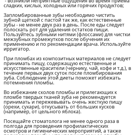
- возникли неприятные ощущения во время приема
сладких, кислых, холодных или горячих продуктов;
Запломбированные зубы необходимо чистить
зубной щеткой с пастой так же, как естественные
зубы - не менее двух раз в день. После еды следует
полоскать рот для удаления остатков пищи.
Пользуйтесь зубными нитями (флоссами) для чистки
межзубных промежутков после обучения их
применению и по рекомендации врача. Используйте
ирригатор.
При пломбах из композитных материалов не следует
принимать пищу, содержащую естественные и
искусственные красители (чернику, чай, кофе и т.д.), в
течение первых двух суток после пломбирования
зуба. Соблюдение этой диеты поможет избежать
потемнения пломбы.
Во избежание сколов пломбы и прилегающих к
пломбе твердых тканей зуба не рекомендуется
принимать и пережевывать очень жесткую пищу
(орехи, сухари), откусывать от больших кусков
(например, от цельного яблока).
Посещайте стоматолога не менее одного раза в
полгода для проведения профилактических
осмотров и гигиенических мероприятий, а также